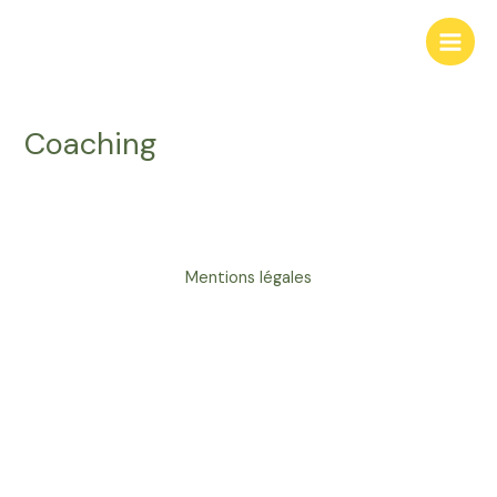
Aller
au
Main
contenu
Men
Coaching
Mentions légales